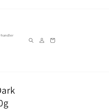
rhandler
Logg
Handlekurv
inn
Dark
0g