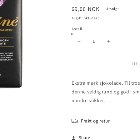
Vanlig
69,00 NOK
Utsolgt
pris
Avgift inkludert.
Antall
Senk
Øk
antallet
antallet
for
for
Divine
Divine
Uts
85%
85%
Dark
Dark
Ekstra mørk sjokolade. Til tro
Chocolate,
Chocolate,
90g
90g
denne veldig rund og god i s
mindre sukker.
Frakt og retur
Share